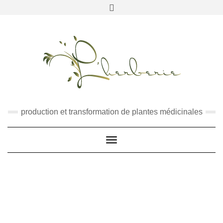
RECHERCHER
production et transformation de plantes médicinales
Toggle
Navigation