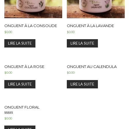
ONGUENT À LA CONSOUDE
ONGUENT À LA LAVANDE
$
0.00
$
0.00
LIRE LA SUITE
LIRE LA SUITE
ONGUENT À LA ROSE
ONGUENT AU CALENDULA
$
0.00
$
0.00
LIRE LA SUITE
LIRE LA SUITE
ONGUENT FLORAL
Note
$
0.00
5.00
sur 5