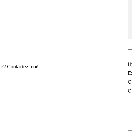
H
rie?
Contactez moi!
Ex
O
C