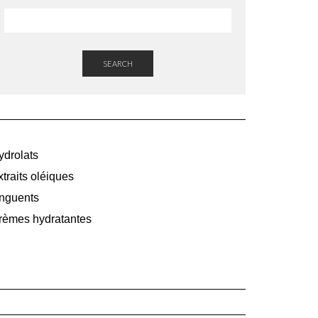
SEARCH
ydrolats
traits oléiques
nguents
rèmes hydratantes